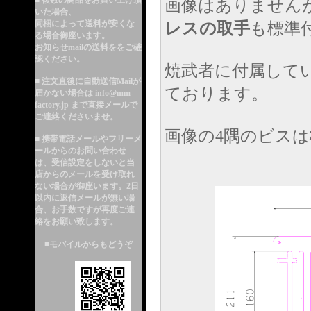
■ 複数の商品をお買い上げ頂
画像はありません
いた場合、
同梱によって送料が安くな
レスの取手
も標準
る
場合御座います。
お知らせmailの送料ををご確
認ください。
焼武者に付属して
■ 注文直後に自動送信Mailが
ております。
届かない場合は info@mm-
factory.jp まで直接メールで
ご連絡くださいませ。
画像の4隅のビスは
■ 携帯電話メールやフリーメ
ールからのお問い合わせ
は、受信設定をしないと当
店からのメールを受け取れ
ない場合が御座います。2日
以内に返信メールが無い場
合、お手数ですが再度ご連
絡をお願い致します。
■モバイルからもどうぞ