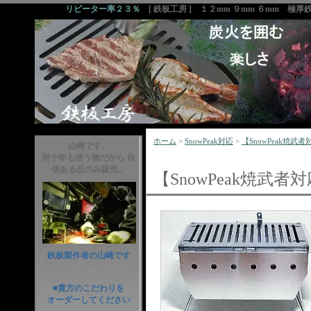
リピーター率２３％
[ 鉄板工房 ] １２mm ９mm ６mm 極
ホーム
>
SnowPeak対応
>
【SnowPeak焼武者対
山崎です。
何十年も使う物だから 自
信ある品のみ販売。
【SnowPeak焼武者対
鉄板製作者の山崎です
■貴方のこだわりを
オーダーしてください