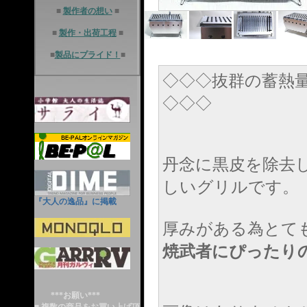
■
製作者の想い
■
■
製作・出荷工程
■
■
製品にプライド！
■
◇◇◇抜群の蓄熱
◇◇◇
丹念に黒皮を除去
しいグリルです。
『大人の逸品』に掲載
厚みがある為とて
焼武者にぴったり
***お願い***