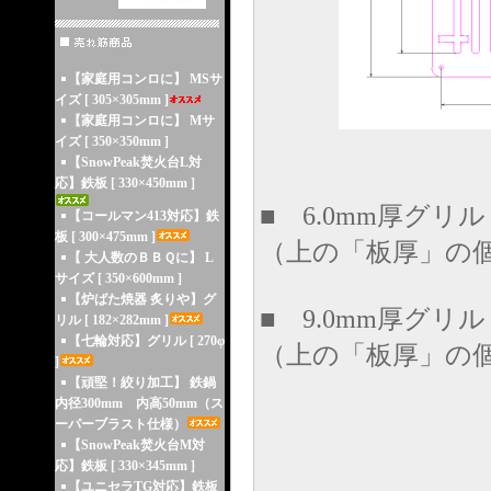
【家庭用コンロに】 MSサ
イズ [ 305×305mm ]
【家庭用コンロに】 Mサ
イズ [ 350×350mm ]
【SnowPeak焚火台L対
応】鉄板 [ 330×450mm ]
■ 6.0mm厚グリル 3
【コールマン413対応】鉄
板 [ 300×475mm ]
（上の「板厚」の
【 大人数のＢＢＱに】 L
サイズ [ 350×600mm ]
【炉ばた焼器 炙りや】グ
■ 9.0mm厚グリル 4
リル [ 182×282mm ]
【七輪対応】グリル [ 270φ
（上の「板厚」の
]
【頑堅！絞り加工】 鉄鍋
内径300mm 内高50mm（ス
ーパーブラスト仕様）
【SnowPeak焚火台M対
応】鉄板 [ 330×345mm ]
【ユニセラTG対応】鉄板