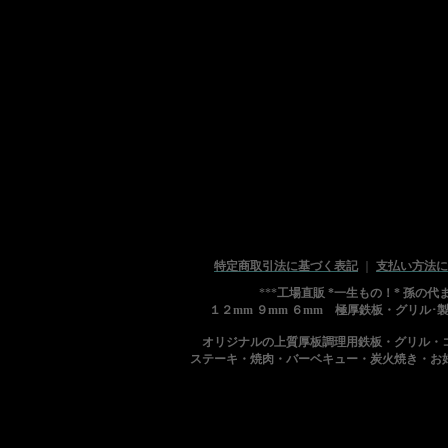
特定商取引法に基づく表記
｜
支払い方法に
***
工場直販 *一生もの！* 孫の
１２mm ９mm ６mm 極厚鉄板・グリル･
オリジナルの上質厚板調理用鉄板・グリル・
ステーキ・焼肉・バーベキュー・炭火焼き・お