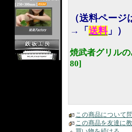
[ 250×300mm ]
（送料ページ
→「
送料
」）
焼武者グリルの
80]
この商品について
この商品を友達に
買い物を続ける