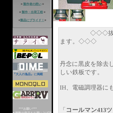
■
製作者の想い
■
■
製作・出荷工程
■
■
製品にプライド！
■
◇◇◇抜群の
ます。◇◇◇
丹念に黒皮を除去
しい鉄板です。
『大人の逸品』に掲載
IH、電磁調理器に
「
コールマン413
***お願い***