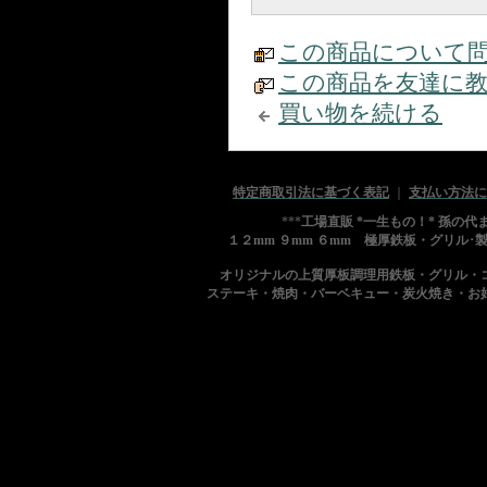
この商品について
この商品を友達に
買い物を続ける
特定商取引法に基づく表記
｜
支払い方法に
***
工場直販 *一生もの！* 孫の
１２mm ９mm ６mm 極厚鉄板・グリル･
オリジナルの上質厚板調理用鉄板・グリル・
ステーキ・焼肉・バーベキュー・炭火焼き・お