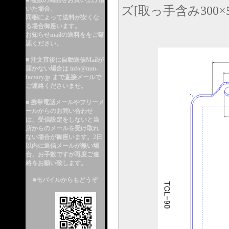
■ 複数の商品をお買い上げ頂
ズ[取っ手含み300×5
いた場合、
同梱によって送料が安くな
る
場合御座います。
お知らせmailの送料ををご確
認ください。
■ 注文直後に自動送信Mailが
届かない場合は info@mm-
factory.jp まで直接メールで
ご連絡くださいませ。
■ 携帯電話メールやフリーメ
ールからのお問い合わせ
は、受信設定をしないと当
店からのメールを受け取れ
ない場合が御座います。2日
以内に返信メールが無い場
合、お手数ですが再度ご連
絡をお願い致します。
■モバイルからもどうぞ