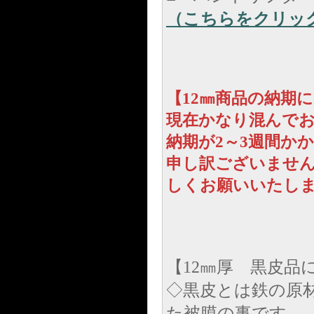
（こちらをクリッ
【12㎜商品の納期
現在かなり混んでお
納期が2～3週間か
申し訳ございませ
しくお願いいたし
【12㎜厚 黒皮品
◇黒皮とは鉄の原
た被膜の事です。