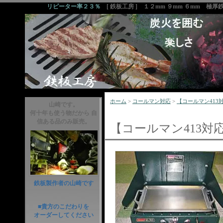
リピーター率２３％
[ 鉄板工房 ] １２mm ９mm ６mm 極
ホーム
>
コールマン対応
>
【コールマン413対応】
山崎です。
何十年も使う物だから 自
信ある品のみ販売。
【コールマン413対応】鉄
鉄板製作者の山崎です
■貴方のこだわりを
オーダーしてください