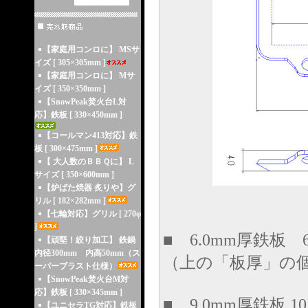
【家庭用コンロに】 MSサ
イズ [ 305×305mm ]
【家庭用コンロに】 Mサ
イズ [ 350×350mm ]
【SnowPeak焚火台L対
応】鉄板 [ 330×450mm ]
【コールマン413対応】鉄
板 [ 300×475mm ]
【 大人数のＢＢＱに】 L
サイズ [ 350×600mm ]
【炉ばた焼器 炙りや】グ
リル [ 182×282mm ]
【七輪対応】グリル [ 270φ
]
■ 6.0mm厚鉄板 6.
【頑堅！絞り加工】 鉄鍋
内径300mm 内高50mm（ス
（上の「板厚」の
ーパーブラスト仕様）
【SnowPeak焚火台M対
応】鉄板 [ 330×345mm ]
■ 9.0mm厚鉄板 10.
【ユニセラTG対応】鉄板