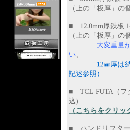
[ 250×300mm ]
（上の「板厚」の
■ 12.0mm厚鉄板 14.
（上の「板厚」の
大変重量
い
。
12㎜厚は
記述参照）
■ TCL-FUTA（フタ
込)
（こちらをクリッ
■ ハンドリフター 1