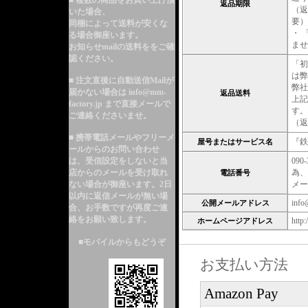
■ 複数の商品をお買い上げ頂
返品期限
（返
いた場合、
要）
同梱によって送料が安くな
・ 
る
場合御座います。
ませ
お知らせmailの送料ををご確
認ください。
「初
は弊
■ 注文直後に自動送信Mailが
弊社
届かない場合は info@mm-
返品送料
上記
factory.jp まで直接メールで
す。
ご連絡くださいませ。
（返
■ 携帯電話メールやフリーメ
『鉄
屋号またはサービス名
ールからのお問い合わせ
は、受信設定をしないと当
09
店からのメールを受け取れ
為、
電話番号
ない場合が御座います。2日
メー
以内に返信メールが無い場
info
公開メールアドレス
合、お手数ですが再度ご連
絡をお願い致します。
http
ホームページアドレス
■モバイルからもどうぞ
お支払い方法
Amazon Pay