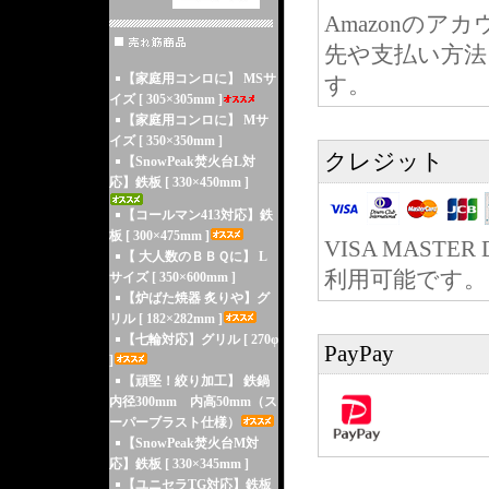
Amazonのア
先や支払い方法
【家庭用コンロに】 MSサ
す。
イズ [ 305×305mm ]
【家庭用コンロに】 Mサ
イズ [ 350×350mm ]
クレジット
【SnowPeak焚火台L対
応】鉄板 [ 330×450mm ]
【コールマン413対応】鉄
板 [ 300×475mm ]
VISA MASTER 
【 大人数のＢＢＱに】 L
利用可能です。
サイズ [ 350×600mm ]
【炉ばた焼器 炙りや】グ
リル [ 182×282mm ]
【七輪対応】グリル [ 270φ
PayPay
]
【頑堅！絞り加工】 鉄鍋
内径300mm 内高50mm（ス
ーパーブラスト仕様）
【SnowPeak焚火台M対
応】鉄板 [ 330×345mm ]
【ユニセラTG対応】鉄板