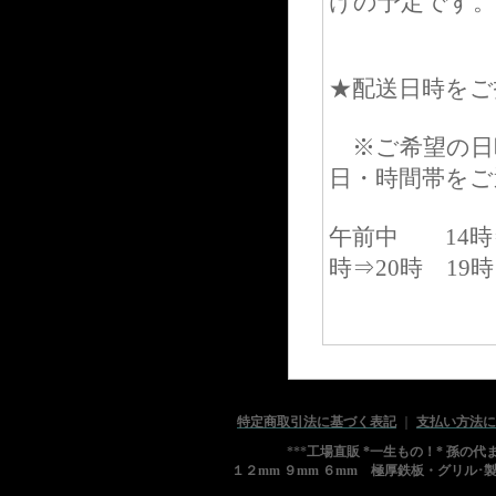
けの予定です。
★配送日時をご
※ご希望の日
日・時間帯をご
午前中 14時⇒
時⇒20時 19
特定商取引法に基づく表記
｜
支払い方法に
***
工場直販 *一生もの！* 孫の
１２mm ９mm ６mm 極厚鉄板・グリル･