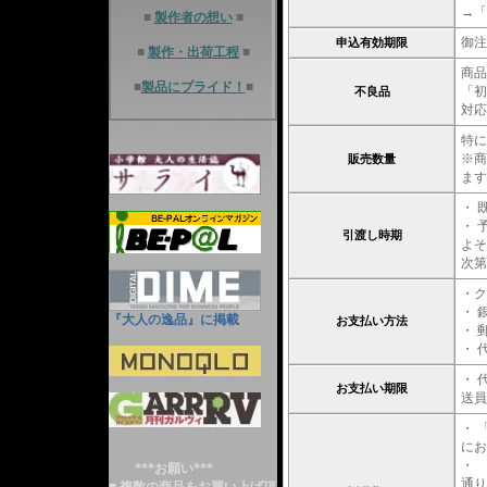
→「
■
製作者の想い
■
御注
申込有効期限
■
製作・出荷工程
■
商品
■
製品にプライド！
■
「初
不良品
対応
特に
※商
販売数量
ます
・ 
・ 
引渡し時期
よそ
次第
・ク
・ 
『大人の逸品』に掲載
お支払い方法
・ 
・ 
・ 
お支払い期限
送員
・ 
にお
・ 
***お願い***
通り