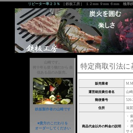
リピーター率２３％
[ 鉄板工房 ] １２mm ９mm ６mm 極
山崎です。
特定商取引法に
何十年も使う物だから 自
信ある品のみ販売。
M.M
販売業者
山崎
運営統括責任者名
520-
郵便番号
滋賀
住所
鉄板製作者の山崎です
・ 
・ 
■貴方のこだわりを
・ 
商品代金以外の料金の説明
オーダーしてください
サイ