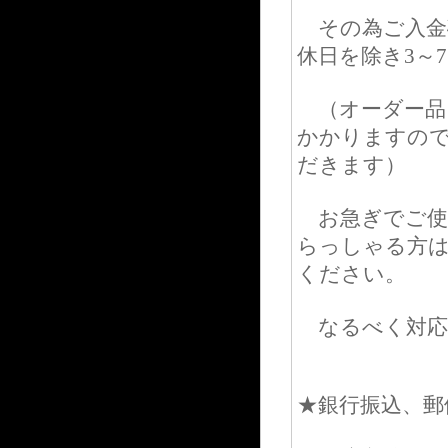
その為ご入金
休日を除き3～
（オーダー品
かかりますの
だきます）
お急ぎでご使
らっしゃる方
ください。
なるべく対応
★銀行振込、郵