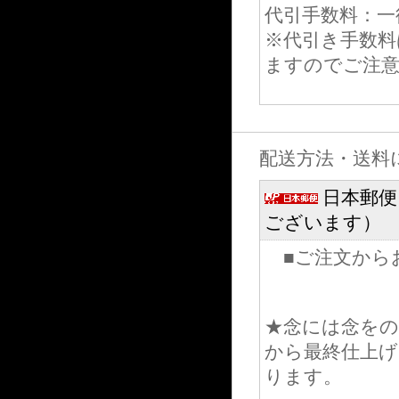
代引手数料：一律
※代引き手数料
ますのでご注
配送方法・送料
日本郵便
ございます）
■ご注文から
★念には念を
から最終仕上げ
ります。