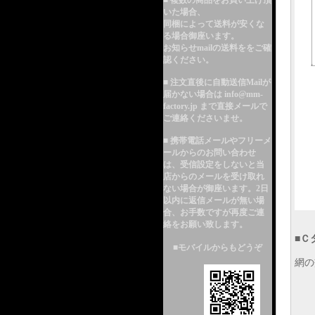
■ 複数の商品をお買い上げ頂
いた場合、
同梱によって送料が安くな
る
場合御座います。
お知らせmailの送料ををご確
認ください。
■ 注文直後に自動送信Mailが
届かない場合は info@mm-
factory.jp まで直接メールで
ご連絡くださいませ。
■ 携帯電話メールやフリーメ
ールからのお問い合わせ
は、受信設定をしないと当
店からのメールを受け取れ
ない場合が御座います。2日
以内に返信メールが無い場
合、お手数ですが再度ご連
絡をお願い致します。
■
Ｃ
■モバイルからもどうぞ
網の