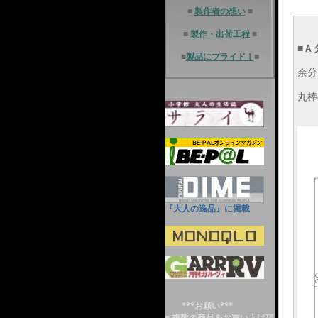
■
製作者の想い
■
■
製作・出荷工程
■
■
Ａ
■
製品にプライド！
■
余分
丸棒
『大人の逸品』に掲載
***お願い***