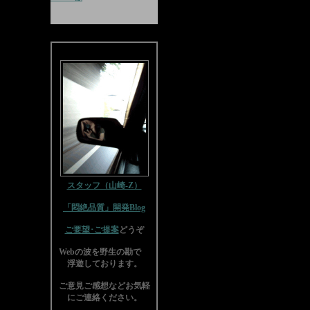
スタッフ（山崎-Z）
「悶絶品質」開発Blog
ご要望･ご提案
どうぞ
Webの波を野生の勘で
浮遊しております。
ご意見ご感想などお気軽
にご連絡ください。