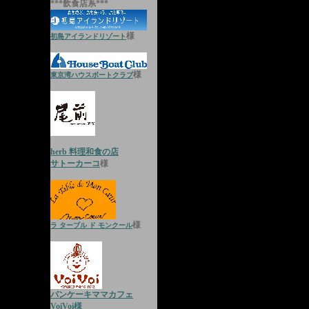
***飲食店系***
様
初島アイランドリゾート
様
東京湾ハウスボートクラブ
herb 料理和食の店
サトーカーコ
様
様
ラ ターブル ド モンクール
パンケーキママカフェ
VoiVoi様