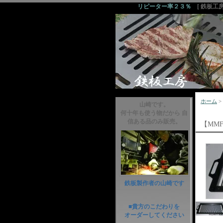
リピーター率２３％
[ 鉄板工
ホーム
>
山崎です。
何十年も使う物だから 自
信ある品のみ販売。
【MMF
鉄板製作者の山崎です
■貴方のこだわりを
オーダーしてください