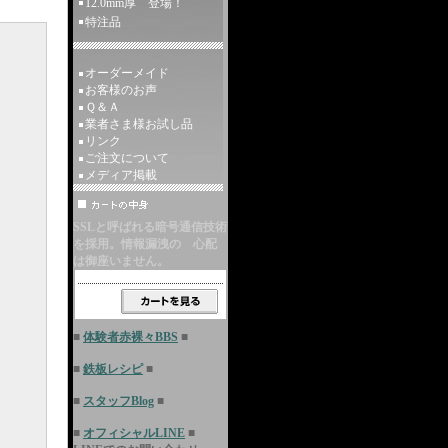
12.0mm厚 登場！
特注品
オーダーメイド
お客様のお声
Ｑ＆Ａ
業者さま様お試し品
リンク
ご注文について
メディア掲載
SSLと呼ばれる暗号通信技術
を採用。情報漏洩の 心配
は御座いません。
■
体験者赤裸々BBS
■
■
鉄板レシピ
■
■
スタッフBlog
■
■
オフィシャルLINE
■