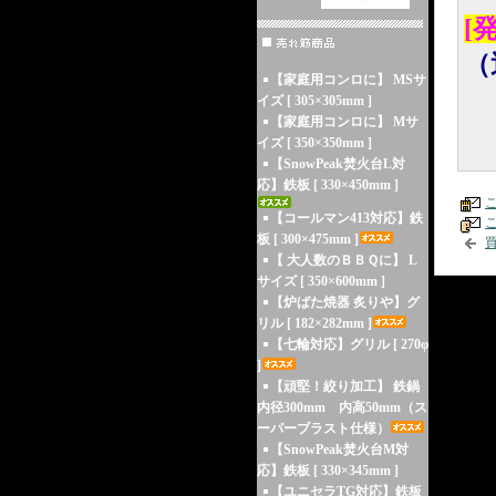
[
（
【家庭用コンロに】 MSサ
イズ [ 305×305mm ]
【家庭用コンロに】 Mサ
イズ [ 350×350mm ]
【SnowPeak焚火台L対
応】鉄板 [ 330×450mm ]
【コールマン413対応】鉄
板 [ 300×475mm ]
【 大人数のＢＢＱに】 L
サイズ [ 350×600mm ]
【炉ばた焼器 炙りや】グ
リル [ 182×282mm ]
【七輪対応】グリル [ 270φ
]
【頑堅！絞り加工】 鉄鍋
内径300mm 内高50mm（ス
ーパーブラスト仕様）
【SnowPeak焚火台M対
応】鉄板 [ 330×345mm ]
【ユニセラTG対応】鉄板