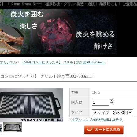
房 ] １２mm ９mm ６mm 極厚鉄板・グリル･製造・通販！ 業務用にも！ ご愛
オリジナル
>
【MMFコンロにぴったり】 グリル [ 焼き面302×583mm ]
コンロにぴったり】 グリル [ 焼き面302×583mm ]
型番
CR-G
購入数
タイプ
»
オプションの価格詳細はコチラ