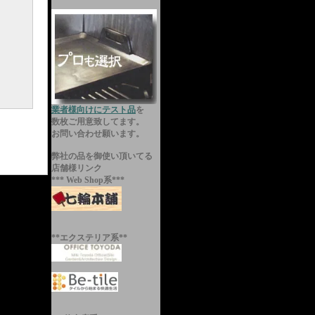
）
業者様向けにテスト品
を
数枚ご用意致してます。
お問い合わせ願います。
弊社の品を御使い頂いてる
店舗様リンク
*** Web Shop系***
**エクステリア系**