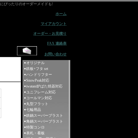
用品にぴったりのオーダーメイドも!
ホーム
マイアカウント
オーダー・お見積り
FAX 連絡表
お問い合わせ
オリジナル
鉄板+フタ set
ハンドリフター
SnowPeak対応
iwatani炉ばた焼器対応
ユニフレーム対応
コールマン対応
丸型フラット
七輪用品
鉄鍋スーパーブラスト
角鍋スーパーブラスト
特製コンロ
表札・看板