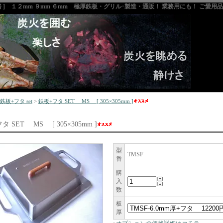
房 ] １２mm ９mm ６mm 極厚鉄板・グリル･製造・通販！ 業務用にも！ ご愛
鉄板+フタ set
>
鉄板+フタ SET MS [ 305×305mm ]
タ SET MS [ 305×305mm ]
型
TMSF
番
購
入
数
板
厚