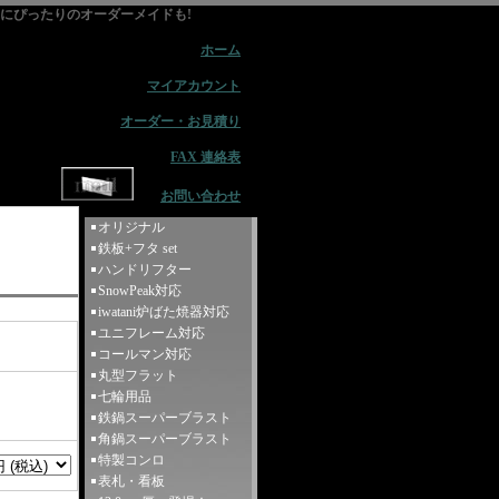
用品にぴったりのオーダーメイドも!
ホーム
マイアカウント
オーダー・お見積り
FAX 連絡表
お問い合わせ
オリジナル
鉄板+フタ set
ハンドリフター
SnowPeak対応
iwatani炉ばた焼器対応
ユニフレーム対応
コールマン対応
丸型フラット
七輪用品
鉄鍋スーパーブラスト
角鍋スーパーブラスト
特製コンロ
表札・看板