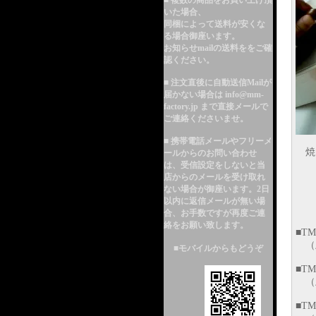
■ 複数の商品をお買い上げ頂
いた場合、
同梱によって送料が安くな
る
場合御座います。
お知らせmailの送料ををご確
認ください。
■ 注文直後に自動送信Mailが
届かない場合は info@mm-
factory.jp まで直接メールで
ご連絡くださいませ。
■ 携帯電話メールやフリーメ
焼き
ールからのお問い合わせ
は、受信設定をしないと当
店からのメールを受け取れ
ない場合が御座います。2日
以内に返信メールが無い場
合、お手数ですが再度ご連
絡をお願い致します。
■TM
（
■モバイルからもどうぞ
■TM
（
■TM