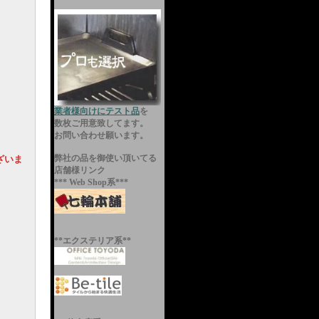
業者様向けにテスト品
を
数枚ご用意致してます。
お問い合わせ願います。
弊社の品を御使い頂いてる
ざいま
店舗様リンク
*** Web Shop系***
**エクステリア系**