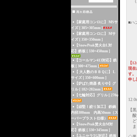
（
【家庭用コンロに】 MSサ
■ハ
イズ [ 305×305mm ]
ステ
【家庭用コンロに】 Mサ
イズ [ 350×350mm ]
【SnowPeak焚火台L対
応】鉄板 [ 330×450mm ]
【コールマン413対応】鉄
【1
板 [ 300×475mm ]
現在
【 大人数のＢＢＱに】 L
す。
サイズ [ 350×600mm ]
申し
【炉ばた焼器 炙りや】グ
リル [ 182×282mm ]
【七輪対応】グリル [ 270φ
12
]
【頑堅！絞り加工】 鉄鍋
【黒
内径300mm 内高50mm（ス
酸
ーパーブラスト仕様）
ど
【SnowPeak焚火台M対
ま
応】鉄板 [ 330×345mm ]
【ユニセラTG対応】鉄板
◇黒