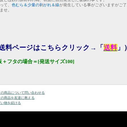
って、
色むら＆少量の剥がれ＆線
が発生している事がございますがご了
ませ。
送料ページはこちらクリック→「
送料
」
板＋フタの場合＝[発送サイズ100]
この商品について問い合わせる
この商品を友達に教える
買い物を続ける