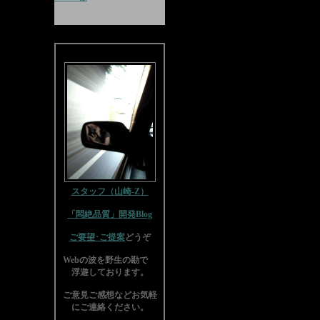
スタッフ（山崎-Z）
「悶絶品質」開発Blog
ご要望･ご提案
どうぞ
Webの波を野生の勘で
浮遊しております。
ご意見ご感想などお気軽
にご連絡ください。