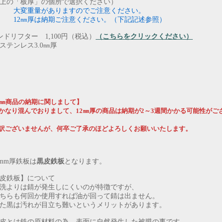
上の「板厚」の個所で選択ください）
大変重量がありますのでご注意ください。
12㎜厚は納期ご注意ください。（下記記述参照）
ンドリフター 1,100円（税込）
（こちらをクリックください）
ンレス3.0㎜厚
2㎜商品の納期に関しまして】
かなり混んでおりまして、12㎜厚の商品は納期が2～3週間かかる可能性がご
訳ございませんが、何卒ご了承のほどよろしくお願いいたします。
.0mm厚鉄板は
黒皮鉄板
となります。
皮鉄板】について
洗よりは錆が発生しにくいのが特徴ですが、
ちらも何回か使用すれば油が回って錆は出ません。
た黒は汚れが目立ち難いというメリットがあります。
皮とは鉄の原材料の為、表面に自然発生した被膜の事です。