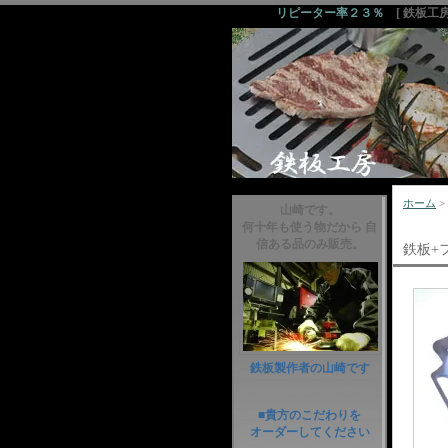
リピーター率２３％
[ 鉄板工
ホーム
>
山崎です。
何十年も使う物だから 自
信ある品のみ販売。
鉄板+フ
鉄板製作者の山崎です
■貴方のこだわりを
オーダーしてください