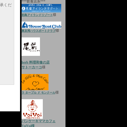
***飲食店系***
承くだ
様
初島アイランドリゾート
様
東京湾ハウスボートクラブ
）
herb 料理和食の店
サトーカーコ
様
様
ラ ターブル ド モンクール
パンケーキママカフェ
VoiVoi様