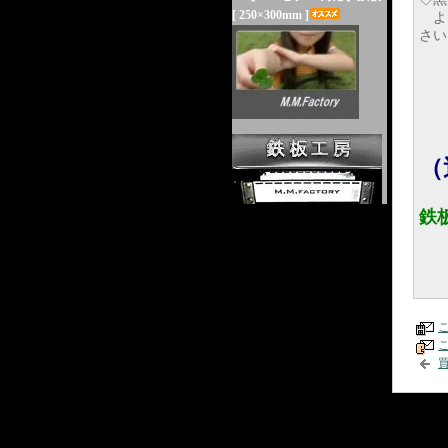
[ 250×300mm ]
よ
さい
（
鉄