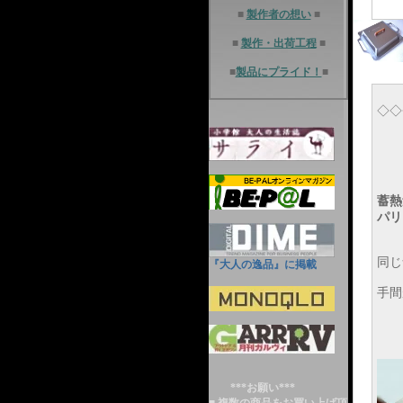
■
製作者の想い
■
■
製作・出荷工程
■
■
製品にプライド！
■
◇◇
各
蓄熱
パリ
同じ
『大人の逸品』に掲載
手間
***お願い***