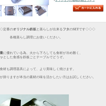
»
オプションの価格詳細はコチラ
◇定番の
オリジナル鉄板
と蒸らしが出来る
フタ
の
SET
です◇◇◇
種蒸らし調理にお使いください。
量
に優れている為、火から下ろしても食材が冷め難く、
ッ
とした食感を鉄板ごとテーブルでどうぞ。
食材も調理器具によって、より美味しく焼けます。
が掛りますが本当の素材の味を活かしたい方はお試しください。