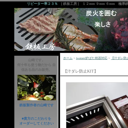
リピーター率２３％
[ 鉄板工房 ] １２mm ９mm ６mm 極
ホーム
>
iwatani炉ばた焼器対応
>
【汁ダレ防止
山崎です。
何十年も使う物だから 自
信ある品のみ販売。
【汁ダレ防止KIT】
鉄板製作者の山崎です
■貴方のこだわりを
オーダーしてください