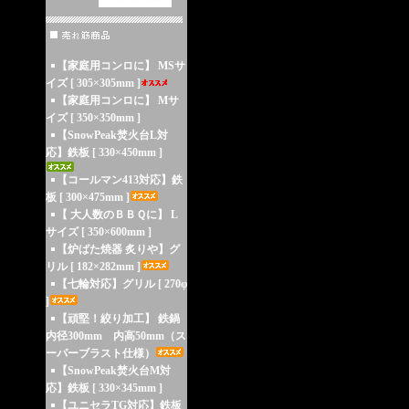
【家庭用コンロに】 MSサ
イズ [ 305×305mm ]
【家庭用コンロに】 Mサ
イズ [ 350×350mm ]
【SnowPeak焚火台L対
応】鉄板 [ 330×450mm ]
【コールマン413対応】鉄
板 [ 300×475mm ]
【 大人数のＢＢＱに】 L
サイズ [ 350×600mm ]
【炉ばた焼器 炙りや】グ
リル [ 182×282mm ]
【七輪対応】グリル [ 270φ
]
【頑堅！絞り加工】 鉄鍋
内径300mm 内高50mm（ス
ーパーブラスト仕様）
【SnowPeak焚火台M対
応】鉄板 [ 330×345mm ]
【ユニセラTG対応】鉄板