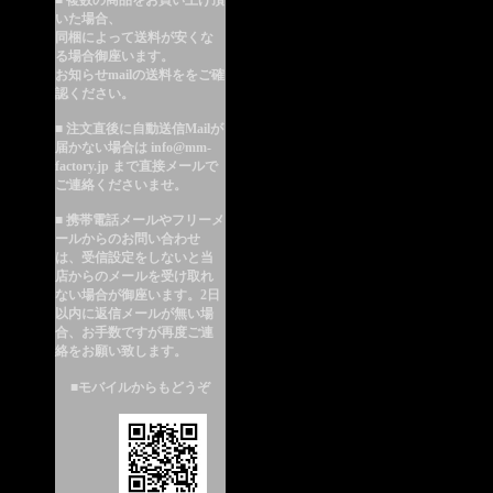
■ 複数の商品をお買い上げ頂
いた場合、
同梱によって送料が安くな
る
場合御座います。
お知らせmailの送料ををご確
認ください。
■ 注文直後に自動送信Mailが
届かない場合は info@mm-
factory.jp まで直接メールで
ご連絡くださいませ。
■ 携帯電話メールやフリーメ
ールからのお問い合わせ
は、受信設定をしないと当
店からのメールを受け取れ
ない場合が御座います。2日
以内に返信メールが無い場
合、お手数ですが再度ご連
絡をお願い致します。
■モバイルからもどうぞ