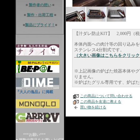
■
製作者の想い
■
■
製作・出荷工程
■
■
製品にプライド！
■
【汁ダレ防止KIT】 2,000円（
本体内面への肉汁等の回り込みを
ステンレス4分割式です。
（大きい画像はこちらをクリック
※上記画像の炉ばた焼器本体やグ
りません。
※炉ばたグリル専用です、炉ばた
『大人の逸品』に掲載
この商品について問い合わせる
この商品を友達に教える
買い物を続ける
***お願い***