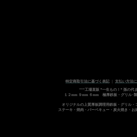
特定商取引法に基づく表記
｜
支払い方法に
***
工場直販 *一生もの！* 孫の
１２mm ９mm ６mm 極厚鉄板・グリル･
オリジナルの上質厚板調理用鉄板・グリル・
ステーキ・焼肉・バーベキュー・炭火焼き・お