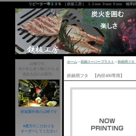
リピーター率２３％
[ 鉄板工房 ] １２mm ９mm ６mm 極
ホーム
>
鉄鍋スーパーブラスト
>
鉄鍋用フタ 
山崎です。
何十年も使う物だから 自
信ある品のみ販売。
鉄鍋用フタ 【内径400専用】
鉄板製作者の山崎です
■貴方のこだわりを
オーダーしてください