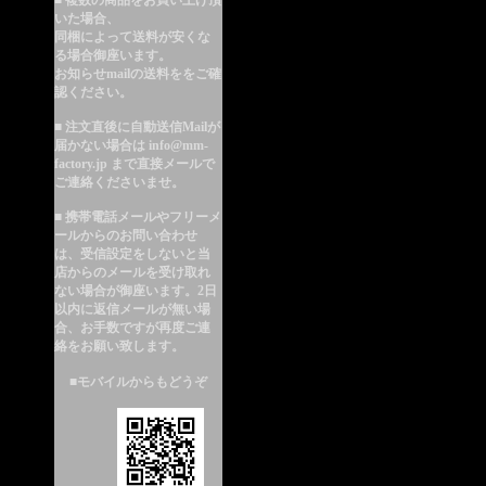
■ 複数の商品をお買い上げ頂
いた場合、
同梱によって送料が安くな
る
場合御座います。
お知らせmailの送料ををご確
認ください。
■ 注文直後に自動送信Mailが
届かない場合は info@mm-
factory.jp まで直接メールで
ご連絡くださいませ。
■ 携帯電話メールやフリーメ
ールからのお問い合わせ
は、受信設定をしないと当
店からのメールを受け取れ
ない場合が御座います。2日
以内に返信メールが無い場
合、お手数ですが再度ご連
絡をお願い致します。
■モバイルからもどうぞ