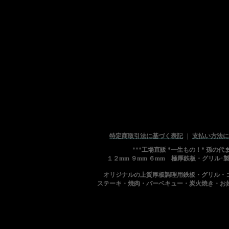
特定商取引法に基づく表記
｜
支払い方法に
***
工場直販 *一生もの！* 孫の
１２mm ９mm ６mm 極厚鉄板・グリル･
オリジナルの上質厚板調理用鉄板・グリル・
ステーキ・焼肉・バーベキュー・炭火焼き・お