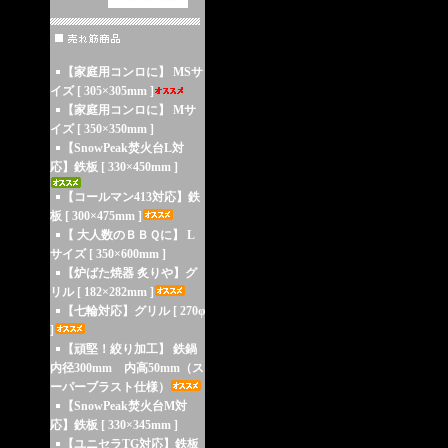
【家庭用コンロに】 MSサ
イズ [ 305×305mm ]
【家庭用コンロに】 Mサ
イズ [ 350×350mm ]
【SnowPeak焚火台L対
応】鉄板 [ 330×450mm ]
【コールマン413対応】鉄
板 [ 300×475mm ]
【 大人数のＢＢＱに】 L
サイズ [ 350×600mm ]
【炉ばた焼器 炙りや】グ
リル [ 182×282mm ]
【七輪対応】グリル [ 270φ
]
【頑堅！絞り加工】 鉄鍋
内径300mm 内高50mm（ス
ーパーブラスト仕様）
【SnowPeak焚火台M対
応】鉄板 [ 330×345mm ]
【ユニセラTG対応】鉄板