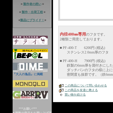
■
製作者の想い
■
■
製作・出荷工程
■
■
製品にプライド！
■
内径400㎜専用
のフタです。
2種類ご用意しております。
■ PF-400-T 6200円 (税込)
ステンレス2.0mm厚のフタ
■ PF-400-H 7900円 (税込)
鉄製の6mm厚を淵付きにした
ダッチパンのフタの様に上に燃
『大人の逸品』に掲載
密閉度も抜群です。（鉄6mm
この商品について問い合わせる
この商品を友達に教える
買い物を続ける
***お願い***